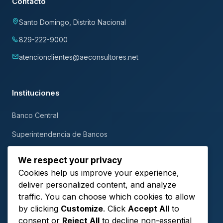
Contacto
Santo Domingo, Distrito Nacional
829-222-9000
atencionclientes@aeconsultores.net
Instituciones
Banco Central
Superintendencia de Bancos
DGII
We respect your privacy
Cookies help us improve your experience,
Bolsa de Valores de RD
deliver personalized content, and analyze
traffic. You can choose which cookies to allow
Boletín mensual
by clicking
Customize
. Click
Accept All
to
consent or
Reject All
to decline non-essential
Información comercial, novedades